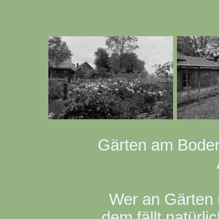
Gärten am Boden
Wer an Gärten 
dem fällt natürli