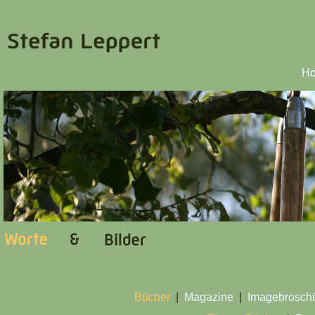
H
Bücher
|
Magazine
|
Imagebrosch